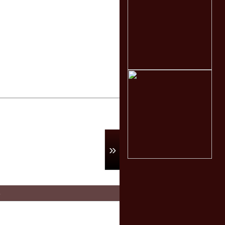
Special / 6
»
4
Special / 9